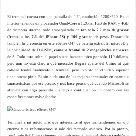
El terminal cuenta con una pantalla de 4,7″, resolución 1280×720. En el
interior tenemos un procesador Quad-Core a 1.2Ghz, 1GB de RAM y 4GB
de memoria interna, todo empaquetado en
tan solo 7.2 mm de grosor
(frente a los 7,6 del iPhone 5S) y 100 gramos de peso.
Destacable
también la presencia en este eSense Q47 de batería extraible, microSD y
la posibilidad de DualSIM,
cámara frontal de 2 megapíxeles y trasera
de 8
. Todo esto sobre el papel suena bastante bien por sólo 110 dólares,
pero aun no está claro a qué mercados llegará aparte del Chino ni qué
calidad tendrá finalmente el terminal, pero lo visto en el video superior
tiene buena pinta. Es sin duda uno de los mejores terminales en cuanto a
características por ese precio, y nos hace pensar qué cuando Microsoft se
atreverá con algo parecido. Os dejo a continuación un cuadro con las
especificaciones más a fondo:
Terminal a mi juicio más que interesante al que mantendremos un ojo
encima y os informaremos si sale del mercado asiático. Por lo pronto,
¿qué opináis? Como siempre, os invitamos a llevar el debate también a