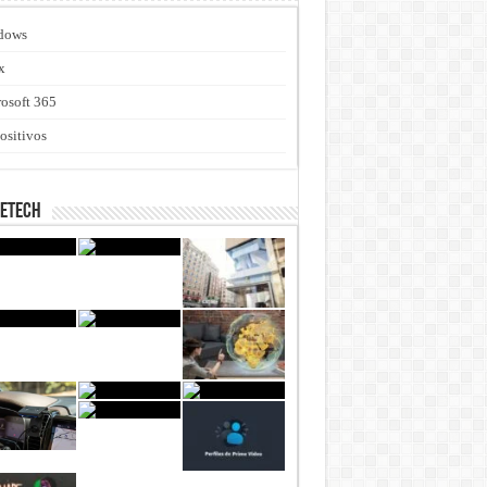
dows
x
osoft 365
ositivos
netech