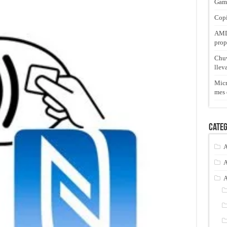
Gam
Copi
AMD 
prop
Chuw
llev
Micr
mes 
Categ
A
A
A