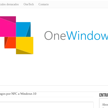
culos destacados
OneTech
Contacto
 pagos por NFC a Windows 10
Entra
Ahor