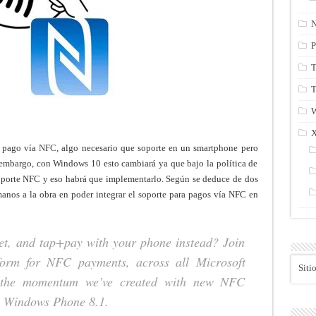
N
P
T
T
n pago vía
NFC
, algo necesario que soporte en un smartphone pero
n embargo, con Windows 10 esto cambiará ya que bajo la política de
soporte NFC y eso habrá que implementarlo. Según se deduce de dos
manos a la obra en poder integrar el soporte para pagos vía NFC en
let, and tap+pay with your phone instead? Join
tform for NFC payments, across all Microsoft
Siti
n the momentum we’ve created with new NFC
n Windows Phone 8.1.