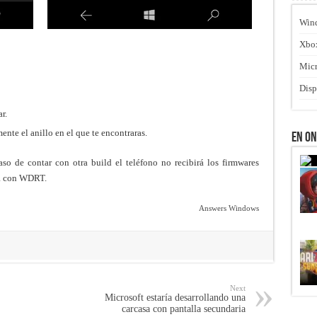
Win
Xbo
Micr
Disp
r.
nte el anillo en el que te encontraras.
En O
aso de contar con otra build el teléfono no recibirá los firmwares
ca con WDRT.
Answers Windows
Next
Microsoft estaría desarrollando una
carcasa con pantalla secundaria