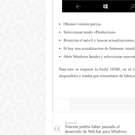
Obtener versión previa.
Seleccionar modo «Production»
Reiniciar el móvil y buscar actualizaciones.
Si hay una actualizacion de firmware, instala
Abrir Windows Insider y seleccionar nuevame
Para esto se requiere la build 10586, en el c
disponibles y tendrá que reinstalarse de fabri
Share
Previous
Tencent podría haber pausado el
desarrollo de WeChat para Windows