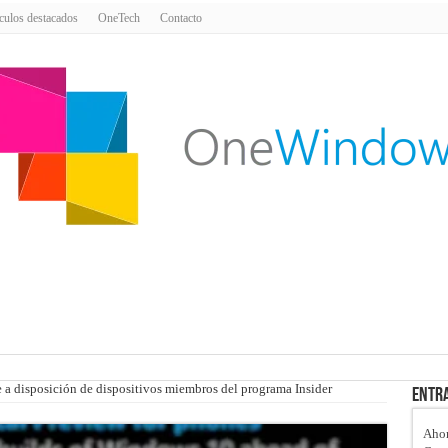
culos destacados
OneTech
Contacto
 a disposición de dispositivos miembros del programa Insider
Entra
Ahor