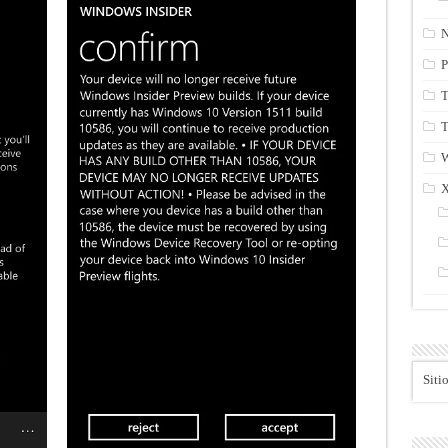
N
P
T
T
Siti