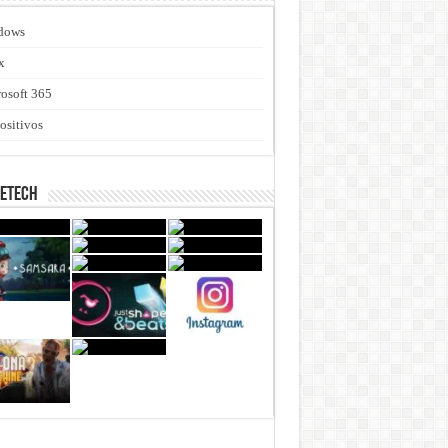
dows
x
osoft 365
ositivos
netech