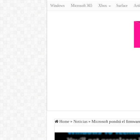
Windows
Microsoft 365
Xbox
Surface
Artí
Home
»
Noticias
»
Microsoft pondrá el firmware