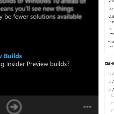
Gam
Copi
AMD 
prop
Chuw
llev
Micr
mes 
Categ
A
A
A