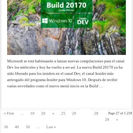
Microsoft se está habituando a lanzar nuevas compilaciones para el canal
Dev los miércoles y hoy ha vuelto a ser así. La nueva Build 20170 ya ha
sido liberado para los insiders en el canal Dev, el canal Insider más
arriesgado del programa Insider para Windows 10. Después de recibir
varias novedades como el nuevo menú inicio en la Build …
Read More »
27
« First
...
10
20
«
25
26
28
Page 27 of 1.259
29
»
30
40
50
...
Last »