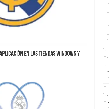
A
 aplicación en las tiendas Windows y
C
D
D
E
J
M