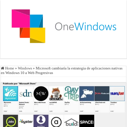
Home
»
Windows
»
Microsoft cambiaría la estrategia de aplicaciones nativas
en Windows 10 a Web Progresivas