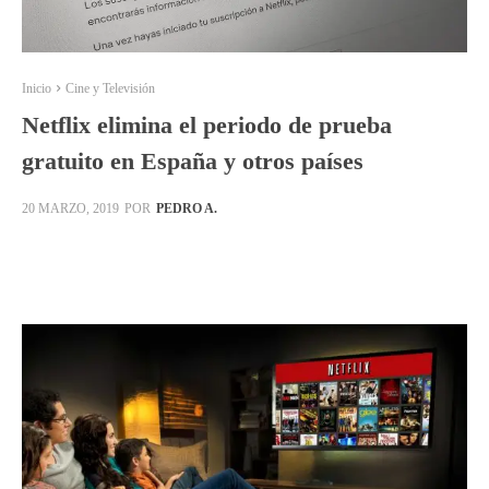
Inicio
Cine y Televisión
Netflix elimina el periodo de prueba
gratuito en España y otros países
POR
PEDRO A.
20 MARZO, 2019
Facebook
X
Pinterest
WhatsApp