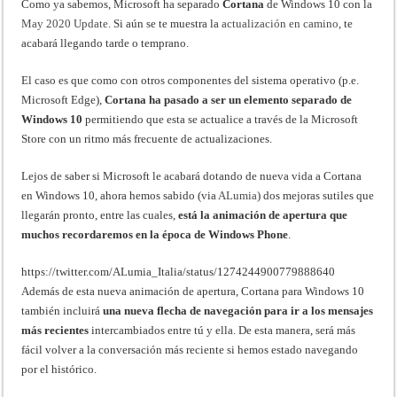
Como ya sabemos, Microsoft ha separado
Cortana
de Windows 10 con la
May 2020 Update
. Si aún se te muestra la
actualización en camino
, te
acabará llegando tarde o temprano.
El caso es que como con otros componentes del sistema operativo (p.e.
Microsoft Edge),
Cortana ha pasado a ser un elemento separado de
Windows 10
permitiendo que esta se actualice a través de la Microsoft
Store con un ritmo más frecuente de actualizaciones.
Lejos de saber si Microsoft le acabará dotando de nueva vida a Cortana
en Windows 10, ahora hemos sabido (via
ALumia
) dos mejoras sutiles que
llegarán pronto, entre las cuales,
está la animación de apertura que
muchos recordaremos en la época de Windows Phone
.
https://twitter.com/ALumia_Italia/status/1274244900779888640
Además de esta nueva animación de apertura, Cortana para Windows 10
también incluirá
una nueva flecha de navegación para ir a los mensajes
más recientes
intercambiados entre tú y ella. De esta manera, será más
fácil volver a la conversación más reciente si hemos estado navegando
por el histórico.