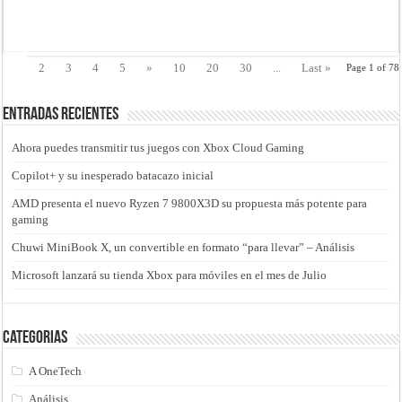
Read More »
1
2
3
4
5
»
10
20
30
...
Last »
Page 1 of 78
Entradas recientes
Ahora puedes transmitir tus juegos con Xbox Cloud Gaming
Copilot+ y su inesperado batacazo inicial
AMD presenta el nuevo Ryzen 7 9800X3D su propuesta más potente para
gaming
Chuwi MiniBook X, un convertible en formato “para llevar” – Análisis
Microsoft lanzará su tienda Xbox para móviles en el mes de Julio
Categorias
A OneTech
Análisis