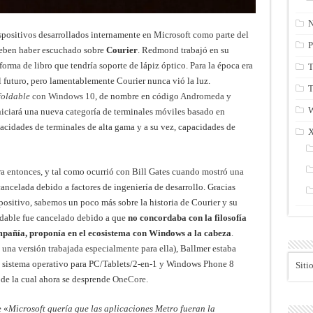
N
spositivos desarrollados internamente en Microsoft como parte del
P
deben haber escuchado sobre
Courier
. Redmond trabajó en su
forma de libro que tendría soporte de lápiz óptico. Para la época era
T
l futuro, pero lamentablemente Courier nunca vió la luz.
T
foldable
con Windows 10
, de nombre en código
Andromeda
y
iniciará una nueva categoría de terminales móviles basado en
pacidades de terminales de alta gama y a su vez, capacidades de
ra entonces, y tal como ocurrió con Bill Gates cuando mostró
una
ancelada debido a factores de ingeniería de desarrollo. Gracias
positivo, sabemos un poco más sobre la historia de Courier y su
ldable fue cancelado debido a que
no concordaba con la filosofía
mpañía, proponía en el ecosistema con Windows a la cabeza
.
na versión trabajada especialmente para ella), Ballmer estaba
l sistema operativo para PC/Tablets/2-en-1 y Windows Phone 8
Siti
 de la cual ahora se desprende
OneCore
.
e «
Microsoft quería que las aplicaciones Metro fueran la