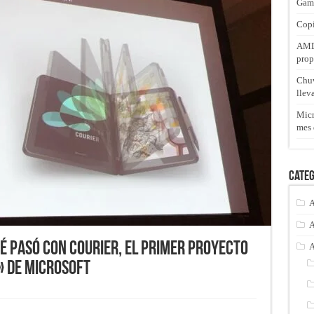
Gam
Copi
AMD 
prop
Chuw
llev
Micr
mes 
Categ
A
A
é pasó con Courier, el primer proyecto
A
» de Microsoft