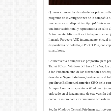
Quienes conocen la historia de los primeros di
programa de investigaciones de la compañía 
momento en un dispositivo tipo
foldable
o en 
una innovación total y representaría un salto a
Actualmente,
Microsoft está trabajando en un
llamado
Proyecto AND internamente
, el cual 
dispositivos de bolsillo,
o Pocket PCs
, con ca
smartphone.
Courier venía a cumplir ese propósito, pero pa
Tablet PC con Windows XP hace 16 años,
fue c
a Jon Friedman, uno de los diseñadores del dis
desenlace. Según Friedman, básicamente el fo
que Steve Ballmer, el anterior CEO de la co
Aunque Courier no ejecutaba Windows 8 (sino u
enfocado en el lanzamiento de esta versión de
como un inicio para crear un único ecosistema
Según Windows Central
, Friedman explicó qu