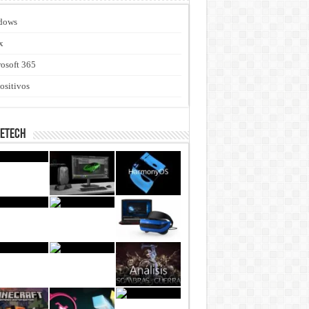
dows
x
osoft 365
ositivos
netech