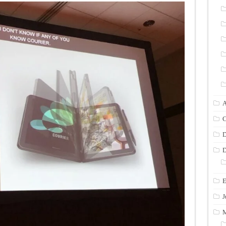
A
C
D
D
E
J
M