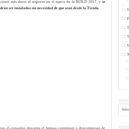
ncionó más datos al respecto en el marco de la BUILD 2017, y
se
drán ser instalados sin necesidad de que sean desde la Tienda.
N
P
T
T
Siti
 que el expositor descarga el famoso compresor y descompresor de