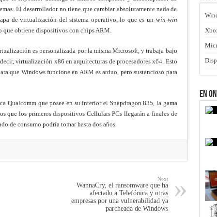
blemas. El desarrollador no tiene que cambiar absolutamente nada de
Win
capa de virtualización del sistema operativo, lo que es un
win-win
io que obtiene dispositivos con chips ARM.
Xbo
Micr
irtualización es personalizada por la misma Microsoft, y trabaja bajo
Disp
ir, virtualización x86 en arquitecturas de procesadores x64. Esto
para que Windows funcione en ARM es arduo, pero sustancioso para
En O
arca Qualcomm que posee en su interior el Snapdragon 835, la gama
os que los
primeros dispositivos Cellulars PCs llegarán a finales de
cado de consumo podría tomar hasta dos años.
Next
WannaCry, el ransomware que ha
afectado a Telefónica y otras
empresas por una vulnerabilidad ya
parcheada de Windows