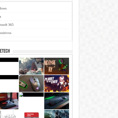
dows
x
osoft 365
ositivos
netech