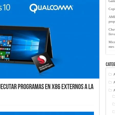
Gam
Copi
AMD 
prop
Chuw
llev
Micr
mes 
Categ
A
A
jecutar programas en x86 externos a la
A