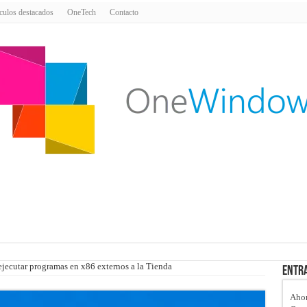
culos destacados
OneTech
Contacto
ecutar programas en x86 externos a la Tienda
Entra
Ahor