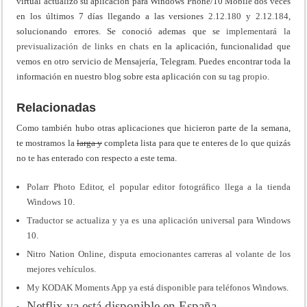
virtual actualizó su aplicación para Windows Phone/10 Mobile dos veces
en los últimos 7 días llegando a las versiones
2.12.180
y
2.12.184
,
solucionando errores. Se conoció ademas que se
implementará la
previsualización de links en chats
en la aplicación, funcionalidad que
vemos en otro servicio de Mensajería, Telegram. Puedes encontrar toda la
información en nuestro blog sobre esta aplicación con su
tag propio
.
Relacionadas
Como también hubo otras aplicaciones que hicieron parte de la semana,
te mostramos la
larga y
completa lista para que te enteres de lo que quizás
no te has enterado con respecto a este tema.
Polarr Photo Editor, el popular editor fotográfico llega a la tienda
Windows 10
.
Traductor se actualiza y ya es una aplicación universal para Windows
10
.
Nitro Nation Online, disputa emocionantes carreras al volante de los
mejores vehículos
.
My KODAK Moments App ya está disponible para teléfonos Windows
.
Netflix ya está disponible en España
.